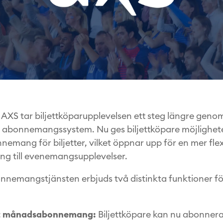
 AXS tar biljettköparupplevelsen ett steg längre genom
t abonnemangssystem. Nu ges biljettköpare möjlighet
emang för biljetter, vilket öppnar upp för en mer fle
ng till evenemangsupplevelser.
nnemangstjänsten erbjuds två distinkta funktioner fö
lt månadsabonnemang:
Biljettköpare kan nu abonnera