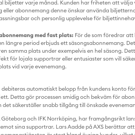
tal biljetter varje månad. Kunden har friheten att välja 
eller abonnemang denne önskar använda biljetterna t
ssningsbar och personlig upplevelse för biljettinneha
abonnemang med fast plats:
För de som föredrar at
 en längre period erbjuds ett säsongsabonnemang. Det
aren samma plats under exempelvis en hel säsong. Dett
ekt för lojala supportrar eller entusiaster som vill säke
plats vid varje evenemang.
n debiteras automatiskt belopp från kundens konto för
ljett. Detta gör processen smidig och bekväm för abo
 det säkerställer snabb tillgång till önskade evenema
 Göteborg och IFK Norrköping, har framgångsrikt lan
emot sina supportrar. Lars Aadde på AXS berättar att 
emangstjänsten är stort bland övriga kunder, vilket 