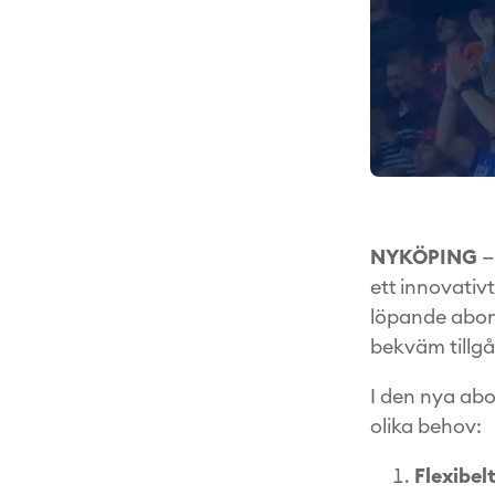
NYKÖPING
—
ett innovativ
löpande abonn
bekväm tillgå
I den nya abo
olika behov:
Flexibe