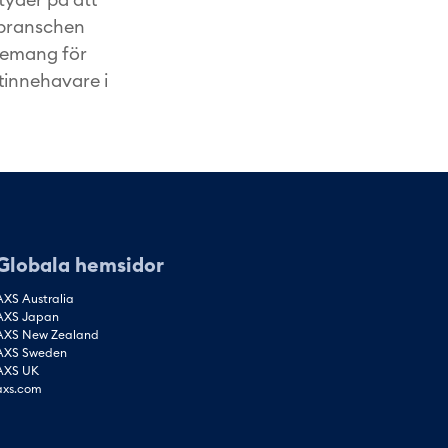
tbranschen
agemang för
ttinnehavare i
Globala hemsidor
AXS Australia
AXS Japan
AXS New Zealand
AXS Sweden
AXS UK
axs.com