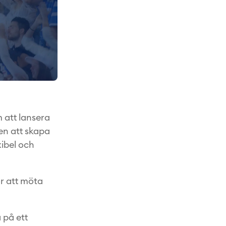
 att lansera
en att skapa
xibel och
r att möta
 på ett