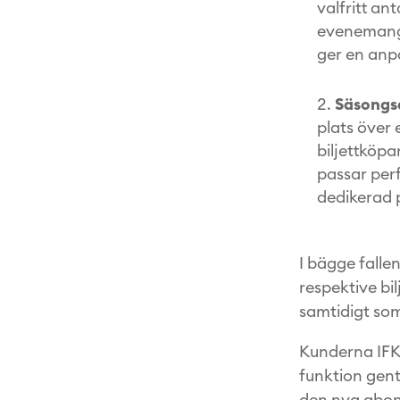
valfritt an
evenemang 
ger en anpa
Säsongs
plats över
biljettköp
passar perf
dedikerad 
I bägge falle
respektive bi
samtidigt som
Kunderna IFK
funktion gent
den nya abonn