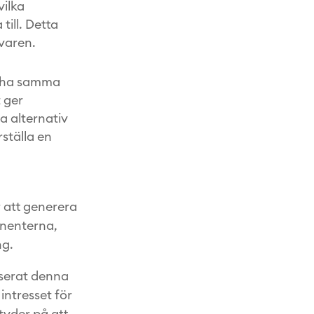
vilka
ill. Detta
varen.
t ha samma
 ger
a alternativ
rställa en
 att generera
nnenterna,
ng.
serat denna
intresset för
tyder på att