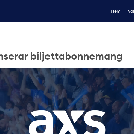
Hem
Var
nserar biljettabonnemang