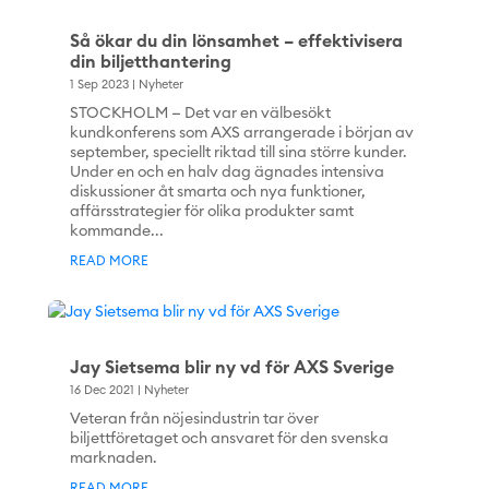
Så ökar du din lönsamhet – effektivisera
din biljetthantering
1 Sep 2023
|
Nyheter
STOCKHOLM — Det var en välbesökt
kundkonferens som AXS arrangerade i början av
september, speciellt riktad till sina större kunder.
Under en och en halv dag ägnades intensiva
diskussioner åt smarta och nya funktioner,
affärsstrategier för olika produkter samt
kommande...
READ MORE
Jay Sietsema blir ny vd för AXS Sverige
16 Dec 2021
|
Nyheter
Veteran från nöjesindustrin tar över
biljettföretaget och ansvaret för den svenska
marknaden.
READ MORE