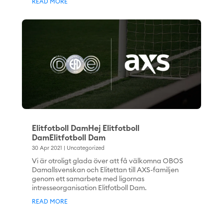
READ MORE
Elitfotboll DamHej Elitfotboll
DamElitfotboll Dam
30 Apr 2021
|
Uncategorized
Vi är otroligt glada över att få välkomna OBOS
Damallsvenskan och Elitettan till AXS-familjen
genom ett samarbete med ligornas
intresseorganisation Elitfotboll Dam.
READ MORE