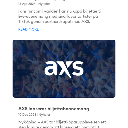
16 Apr 2024
|
Nyheter
Fans runt om i världen kan nu köpa biljetter till
live-evenemang med sina favoritartister på
TikTok genom partnerskapet med AXS.
READ MORE
AXS lanserar biljettabonnemang
10 Dec 2023
|
Nyheter
Nyköping — AXS tar biljettköparupplevelsen ett
steg längre genom att lansera ett innovativt